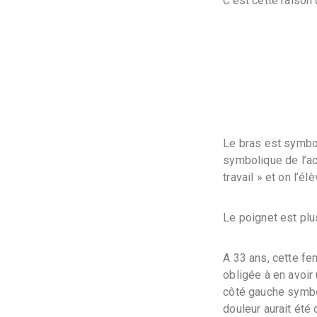
C’est cette raison
Le bras est symboli
symbolique de l’ac
travail » et on l’é
Le poignet est pl
A 33 ans, cette fe
obligée à en avoir
côté gauche symbol
douleur aurait été 