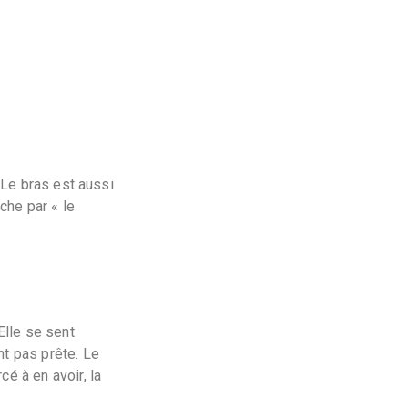
. Le bras est aussi
che par « le
Elle se sent
nt pas prête. Le
é à en avoir, la