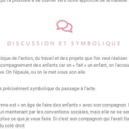
 qui l’a poussée à se tourner vers notre approche de la maladie.
DISCUSSION ET SYMBOLIQUE
que de l’action, du travail et des projets que l’on veut réaliser
compagnement des enfants car on « fait » un enfant, on l’accou
lève. On l’épaule, ou on le met sous son aile.
us précisément symbolique du passage à l’acte.
mme est « en âge de faire des enfants » avec son compagnon. 
 un maintenant par les conventions sociales, mais elle ne se se
ise ce que je veux faire. Si c’est son compagnon qui l’avait forc
du coté droit.