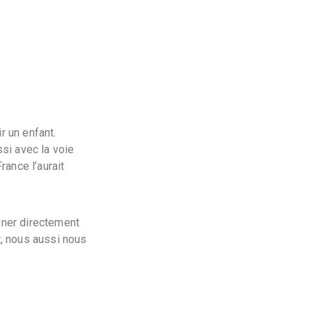
r un enfant.
ssi avec la voie
ance l’aurait
igner directement
, nous aussi nous