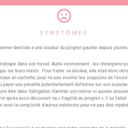
raphie
ences
SYMPTÔMES
ienne-dentiste a une douleur du poignet gauche depuis plusie
andicape dans son travail. Autre inconvénient : les chirurgiens 
ue sur leurs mains. Pour traiter sa douleur, elle était donc obli
aux en cachette, pour ne pas éveiller les soupçons de l’assur
 dû payer une pénalité potentiellement définitive sur son assura
oire être dans l’obligation d’arrêter son métier si aucune assur
vrir après avoir découvert sa « fragilité au poignet ». Il lui falla
on avec la complicité d’autres médecins pour ne pas être repér