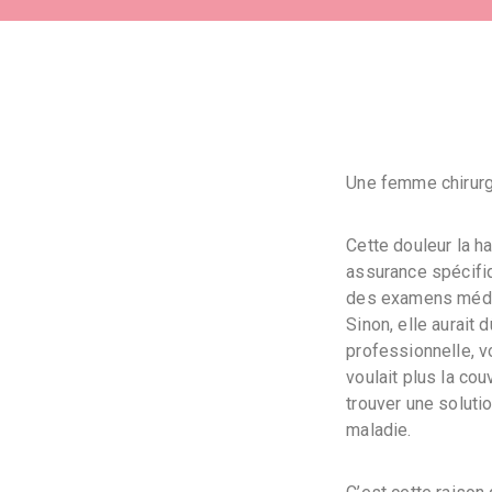
Vidéos
Témoignages
Bibliog
Confér
Une femme chirurg
Cette douleur la h
assurance spécifiq
des examens médic
Sinon, elle aurait
professionnelle, v
voulait plus la cou
trouver une soluti
maladie.