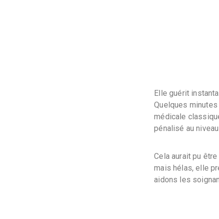
Elle guérit instant
Quelques minutes de
médicale classique
pénalisé au nivea
Cela aurait pu êtr
mais hélas, elle 
aidons les soignan