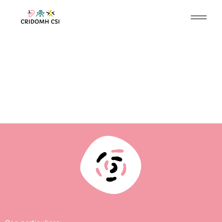
RÉCUPÉRATION DE LA
MARCHE NORMALE
ALORS QUE LE
NEUROCHIRURGIEN
LUI PROPOSAIT DE
L’OPÉRER DE SON
CANAL LOMBAIRE
ÉTROIT.